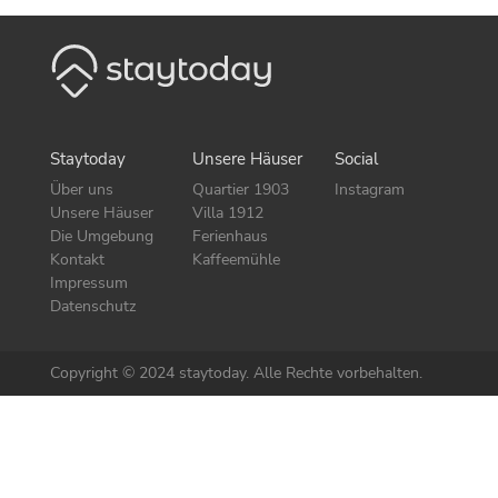
Staytoday
Unsere Häuser
Social
Über uns
Quartier 1903
Instagram
Unsere Häuser
Villa 1912
Die Umgebung
Ferienhaus
Kontakt
Kaffeemühle
Impressum
Datenschutz
Copyright © 2024 staytoday. Alle Rechte vorbehalten.