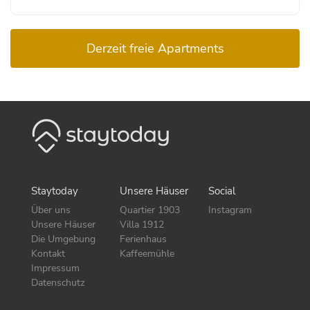
Derzeit freie Apartments
Staytoday
Unsere Häuser
Social
Über uns
Quartier 1903
Instagram
Unsere Häuser
Villa 1912
Die Umgebung
Ferienhaus
Kontakt
Kaffeemühle
Impressum
Datenschutz