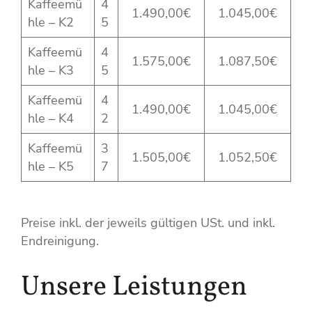
Kaffeemü
4
1.490,00€
1.045,00€
hle – K2
5
Kaffeemü
4
1.575,00€
1.087,50€
hle – K3
5
Kaffeemü
4
1.490,00€
1.045,00€
hle – K4
2
Kaffeemü
3
1.505,00€
1.052,50€
hle – K5
7
Preise inkl. der jeweils gültigen USt. und inkl.
Endreinigung.
Unsere Leistungen